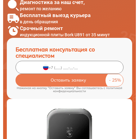
Диагностика за наш счет,
ремонт по желанию
Бесплатный выезд курьера
в день обращения
Срочный ремонт
индукционной плиты Bork U891 от 35 минут
Бесплатная консультация со
специалистом
Оставить заявку
Нажимая на кнопку "Оставить заявку" Вы соглашаетесь c
политикой
конфиденциальности