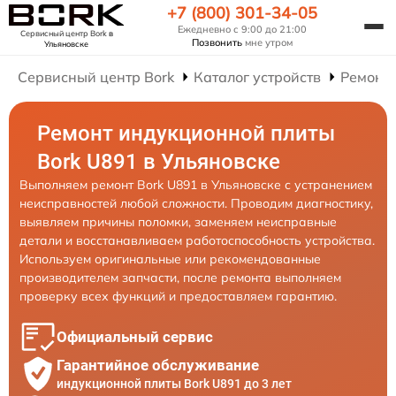
+7 (800) 301-34-05
Ежедневно с 9:00 до 21:00
Сервисный центр Bork
в
Позвонить
мне утром
Ульяновске
Сервисный центр Bork
Каталог устройств
Ремонт
Ремонт индукционной плиты
Bork U891 в Ульяновске
Выполняем ремонт Bork U891 в Ульяновске с устранением
неисправностей любой сложности. Проводим диагностику,
выявляем причины поломки, заменяем неисправные
детали и восстанавливаем работоспособность устройства.
Используем оригинальные или рекомендованные
производителем запчасти, после ремонта выполняем
проверку всех функций и предоставляем гарантию.
Официальный сервис
Гарантийное обслуживание
индукционной плиты Bork U891 до 3 лет