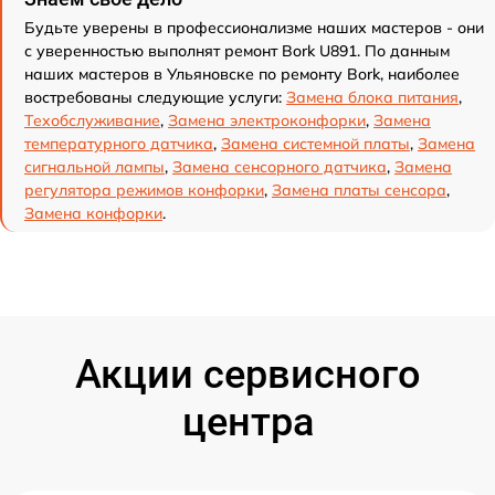
Будьте уверены в профессионализме наших мастеров - они
с уверенностью выполнят ремонт Bork U891. По данным
наших мастеров в Ульяновске по ремонту Bork, наиболее
востребованы следующие услуги:
Замена блока питания
,
Техобслуживание
,
Замена электроконфорки
,
Замена
температурного датчика
,
Замена системной платы
,
Замена
сигнальной лампы
,
Замена сенсорного датчика
,
Замена
регулятора режимов конфорки
,
Замена платы сенсора
,
Замена конфорки
.
Акции сервисного
центра