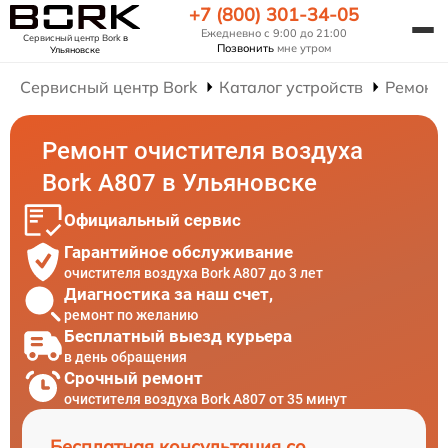
+7 (800) 301-34-05
Ежедневно с 9:00 до 21:00
Сервисный центр Bork
в
Позвонить
мне утром
Ульяновске
Сервисный центр Bork
Каталог устройств
Ремонт 
Ремонт очистителя воздуха
Bork А807 в Ульяновске
Официальный сервис
Гарантийное обслуживание
очистителя воздуха Bork А807 до 3 лет
Диагностика за наш счет,
ремонт по желанию
Бесплатный выезд курьера
в день обращения
Срочный ремонт
очистителя воздуха Bork А807 от 35 минут
Бесплатная консультация со