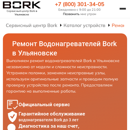
+7 (800) 301-34-05
Ежедневно с 9:00 до 21:00
Сервисный центр Bork
в
Позвонить
мне утром
Ульяновске
Сервисный центр Bork
Каталог устройств
Ремонт
Ремонт Водонагревателей Bork
в Ульяновске
Выполняем ремонт водонагревателей Bork в Ульяновске
независимо от модели и сложности неисправности.
Устраняем поломки, заменяем неисправные узлы,
используем оригинальные запчасти и проводим полную
проверку устройства после ремонта. Предоставляем
гарантию на выполненные работы.
Официальный сервис
Гарантийное обслуживание
водонагревателя Bork до 3 лет
Диагностика за наш счет,