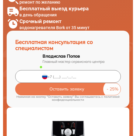
ремонт по желанию
Бесплатный выезд курьера
в день обращения
Срочный ремонт
водонагревателя Bork от 35 минут
Бесплатная консультация со
специалистом
Владислав Попов
Главный мастер сервисного центра
Оставить заявку
Нажимая на кнопку "Оставить заявку" Вы соглашаетесь c
политикой
конфиденциальности